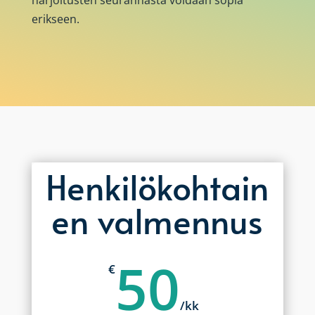
harjoitusten seurannasta voidaan sopia
erikseen.
Henkilökohtain
en valmennus
50
€
/
kk